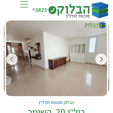
3825*
הבלוק
סוכנות לנדל"ן
ביל"ו 20, השומר