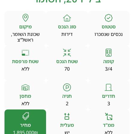
סטטוס
סוג הנכס
מיקום
נכסים שנמכרו
דירות
שכונת השומר,
ראשל"צ
קומה
שטח הנכס
שטח מרפסת
3/4
70
ללא
חדרים
חניה
מחסן
3
2
ללא
ממ"ד
מעלית
מחיר
ללא
יש
1,895,000₪