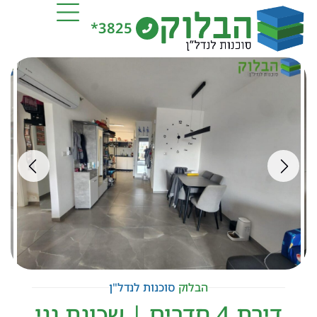
3825*
הבלוק
סוכנות לנדל"ן
דירת 4 חדרים | שכונת גני