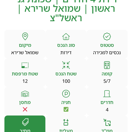
ראשון | שמואל שרירא |
ראשל"צ
סטטוס
סוג הנכס
מיקום
נכסים למכירה
דירות
שמואל שרירא
קומה
שטח הנכס
שטח מרפסת
12
100
5/7
חדרים
חניה
מחסן
4
ממ"ד
מעלית
מחיר