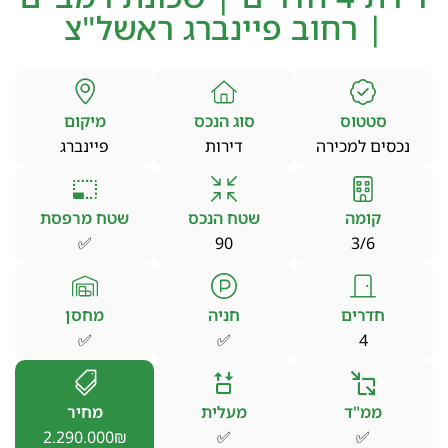
| רחוב פיינברג ראשל"צ
סטטוס
סוג הנכס
מיקום
נכסים למכירה
דירות
פיינברג
קומה
שטח הנכס
שטח מרפסת
✅
90
3/6
חדרים
חניה
מחסן
✅
✅
4
ממ"ד
מעלית
מחיר
2.290.000₪
✅
✅