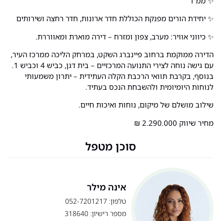
✨ ממ”ד
✨ יחידת הורים מפנקת הכוללת חדר ארונות, חדר רחצה ושירותים
✨ כיווני אוויר: מערב, צפון ומזרח – דירה מוארת ומאווררת.
הדירה ממוקמת ברחוב פיינברג השקט, במרחק הליכה ממרכז העיר,
עם גישה נוחה לצירי התנועה המרכזיים – בית דגן, כביש 4 וכביש 1.
בנוסף, בקרבת תוואי הרכבת הקלה העתידית – יתרון משמעותי
לנוחות היומיומית ולהשבחת הנכס בעתיד.
שילוב מושלם של מיקום, נוחות ואיכות חיים.
מחיר שיווק 2.290.000 ₪
סוכן מטפל
אינה מילר
טלפון: 052-7201217
מספר רישיון: 318640