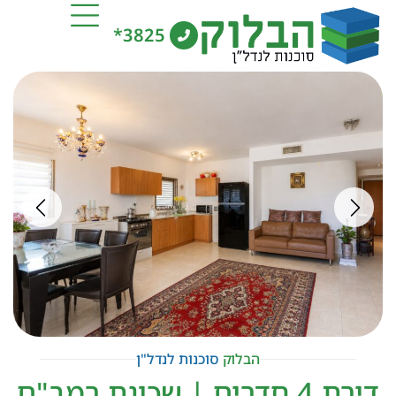
3825*
הבלוק
סוכנות לנדל"ן
דירת 4 חדרים | שכונת רמב"ם