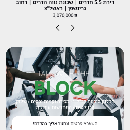
דירת 5.5 חדרים | שכונת נווה הדרים | רחוב
גרינשפן | ראשל"צ
3,070,000₪
TALK WITH THE
BLOCK
הבלוק סוכנות לנדל"ן - מכירה וקניית נכסים / שיווק
פרויקטים / התחדשות עירונית
השאר/י פרטים ונחזור אליך בהקדם!