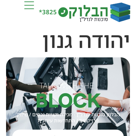
3825*
יהודה גנון
TALK WITH THE
BLOCK
הבלוק סוכנות לנדל"ן - מכירה וקניית נכסים / שיווק
פרויקטים / התחדשות עירונית